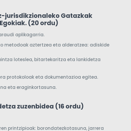
ez-jurisdikzionaleko
Gatazkak
Egokiak. (20 ordu)
araudi
aplikagarria.
ko
metodoak
aztertzea
eta
alderatzea:
adiskide
aintza
loteslea,
bitartekaritza
eta
lankidetza
era protokoloak
eta
dokumentazioa
egitea.
una
eta
eraginkortasuna.
detza zuzenbidea (16 ordu)
en printzipioak: borondatezkotasuna, jarrera