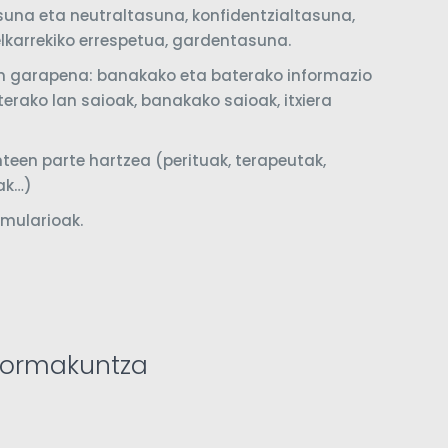
asuna eta neutraltasuna, konfidentzialtasuna,
elkarrekiko errespetua, gardentasuna.
n garapena: banakako eta baterako informazio
terako lan saioak, banakako saioak, itxiera
teen parte hartzea (perituak, terapeutak,
oak…)
mularioak.
formakuntza