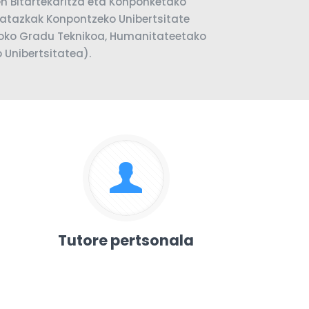
en Bitartekaritza eta Konponketako
Gatazkak Konpontzeko Unibertsitate
ioko Gradu Teknikoa, Humanitateetako
 Unibertsitatea).
Tutore pertsonala