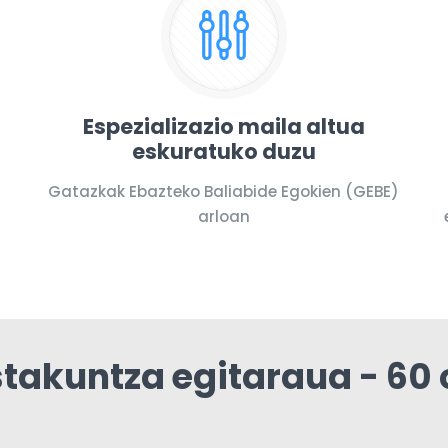
Espezializazio maila altua
eskuratuko duzu
Gatazkak Ebazteko Baliabide Egokien (GEBE)
arloan
stakuntza egitaraua - 60 