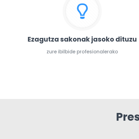
Ezagutza sakonak jasoko dituzu
zure ibilbide profesionalerako
Pre