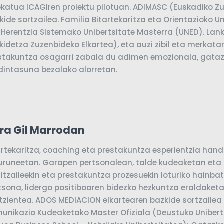
katua ICAGIren proiektu pilotuan. ADIMASC (Euskadiko Zu
kide sortzailea. Familia Bitartekaritza eta Orientazioko U
 Herentzia Sistemako Unibertsitate Masterra (UNED). La
kidetza Zuzenbideko Elkartea), eta auzi zibil eta merkatar
stakuntza osagarri zabala du adimen emozionala, gata
dintasuna bezalako alorretan.
ra Gil Marrodan
artekaritza, coaching eta prestakuntza esperientzia hand
uruneetan. Garapen pertsonalean, talde kudeaketan eta
ritzaileekin eta prestakuntza prozesuekin loturiko hainba
tsona, lidergo positiboaren bidezko hezkuntza eraldaket
tzientea. ADOS MEDIACION elkartearen bazkide sortzailea e
unikazio Kudeaketako Master Ofiziala (Deustuko Uniber