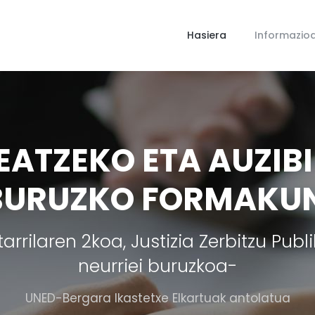
Hasiera
Informazio
ATZEKO ETA AUZIB
BURUZKO FORMAKUN
rrilaren 2koa, Justizia Zerbitzu Publ
neurriei buruzkoa-
UNED-Bergara Ikastetxe Elkartuak antolatua