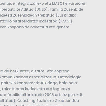
zenbide Integratzaileko eta MASC) elkartearen
nibertsitate Aditua (UNED). Familia Zuzenbide
nkidetza Zuzenbidean trebatua (Euskadiko
itzako bitartekaritza ikastaroa (ICAGI).
zken konponbide baketsua eta genero
ia du hezkuntza, gizarte- eta enpresa
 komunikazioan espezializatua. Metodologia
t gairekin konprometiturik dago, hala nola
a, talentuaren kudeaketa eta laguntza
ta familia bitartekaria 2005 urteaz geroztik.
tsitatea); Coaching Sozialeko Graduondoa