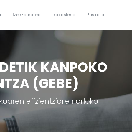
a
Izen-ematea
Irakasleria
Euskara
IDETIK KANPOKO
TZA (GEBE)
ikoaren efizientziaren arloko