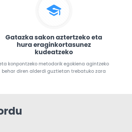
Gatazka sakon aztertzeko eta
hura eraginkortasunez
kudeatzeko
eta konpontzeko metodorik egokiena agintzeko
behar diren alderdi guztietan trebatuko zara
ordu