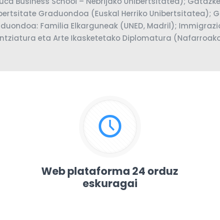
uca Business School – Nebrijako Unibertsitatea); Gatazk
bertsitate Graduondoa (Euskal Herriko Unibertsitatea); 
duondoa: Familia Elkarguneak (UNED, Madril); Immigraz
entziatura eta Arte Ikasketetako Diplomatura (Nafarroako
Web plataforma 24 orduz
eskuragai