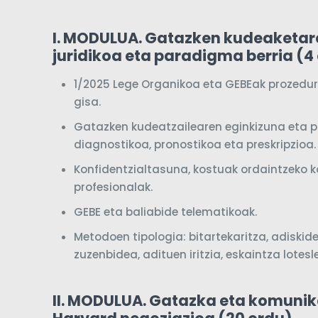
I. MODULUA. Gatazken kudeaketar
juridikoa eta paradigma berria (4
1/2025 Lege Organikoa eta GEBEak prozedu
gisa.
Gatazken kudeatzailearen eginkizuna eta pro
diagnostikoa, pronostikoa eta preskripzioa
Konfidentzialtasuna, kostuak ordaintzeko 
profesionalak.
GEBE eta baliabide telematikoak.
Metodoen tipologia: bitartekaritza, adiskid
zuzenbidea, adituen iritzia, eskaintza lotesl
II. MODULUA. Gatazka eta komunik