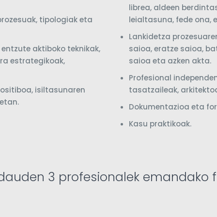
librea, aldeen berdint
prozesuak, tipologiak eta
leialtasuna, fede ona, 
Lankidetza prozesuare
 entzute aktiboko teknikak,
saioa, eratze saioa, ba
era estrategikoak,
saioa eta azken akta.
Profesional independen
ositiboa, isiltasunaren
tasatzaileak, arkitekt
etan.
Dokumentazioa eta for
Kasu praktikoak.
dauden 3 profesionalek emandako 