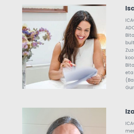
Is
ICA
ADO
Bit
bul
Zuz
koo
Bit
eta
(Ba
Gur
Iz
ICA
mer