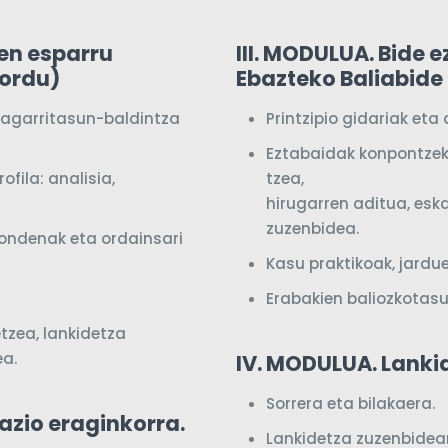
en esparru
III. MODULUA. Bide 
 ordu)
Ebazteko Baliabide 
ragarritasun-baldintza
Printzipio
gidariak
eta
Eztabaidak
konpontze
fila: analisia,
tzea,
.
hirugarren
aditua,
esk
zuzenbidea.
kondenak eta ordainsari
Kasu
praktikoak,
jardu
Erabakien
baliozkotas
etzea, lankidetza
ea.
IV. MODULUA. Lanki
Sorrera eta bilakaera.
azio eraginkorra.
Lankidetza zuzenbidear