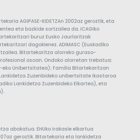
rtekaria AGIPASE-KIDETZAn 2002az geroztik, eta
entea eta bazkide sortzailea da. ICAGIko
artekaritzari buruz Eusko Jaurlaritzak
artekaritzari dagokienez. ADIMASC (Euskadiko
zailea. Bitartekaritza alorreko guraso-
 profesional osoan. Ondoko alorretan trebatua:
ko Unibertsitatea); Familia Bitartekaritzan
 Lankidetza Zuzenbideko unibertsitate ikastaroa
adiko Lankidetza Zuzenbideko Elkartea), eta
).
etza abokatua. EHUko irakasle elkartua
07az geroztik. Bitartekaria eta lankidetza