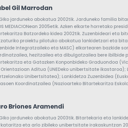
abel Gil Marrodan
GIko jarduneko abokatua 2002tik. Jarduneko familia bita
S MEDIACIONean 2005etik. Azken elkarte horretako presid
artekaritza Batzordeko kidea 2002tik. Zuzenbideari eta bit
tzaturiko proiektu pilotuko abokatua lankidetzari eta bit
enbide Integratzaileko eta MASC) elkartearen bazkide sort
rdinatzailea, hezitzailea eta dibulgatzailea bere ibilbide
artekaritza eta Gatazken Konponbideko Graduondoa (Vic-e
 Orientazioan Aditua (UNEDeko unibertsitate ikastaroa);
rtzelonako Unibertsitatea); Lankidetza Zuzenbidea (Eusk
asoen Koordinatzailea (Nazioarteko Bitartekaritza Eskola
aro Briones Aramendi
GIko jarduneko abokatua 2003tik. Bitartekaria eta lankid
kataritza eta arlo zibileko unibertsitate irakaskuntzan 20