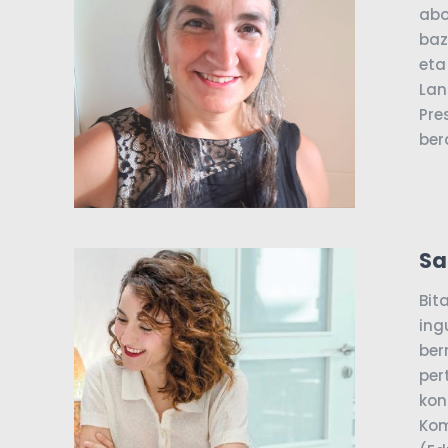
abo
baz
eta
Lan
Pre
ber
Sa
Bit
ing
ber
per
kon
Kom