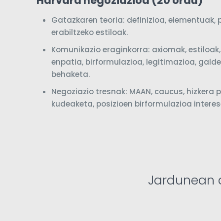
Harvard negoziazioa (20 ordu)
Gatazkaren teoria: definizioa, elementuak, 
erabiltzeko estiloak.
Komunikazio eraginkorra: axiomak, estiloak,
enpatia, birformulazioa, legitimazioa, gald
behaketa.
Negoziazio tresnak: MAAN, caucus, hizkera p
kudeaketa, posizioen birformulazioa interes
Jardunean 